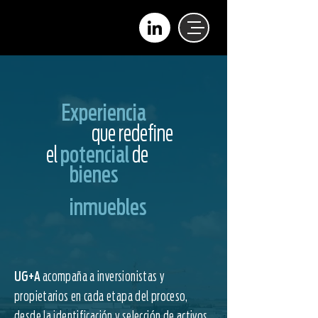
Experiencia
que redefine
el
potencial
de
bienes
inmuebles
UG+A
acompaña a inversionistas y
propietarios en cada etapa del proceso,
desde la identificación y selección de activos