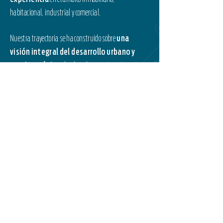
habitacional, industrial y comercial.
Nuestra trayectoria se ha construido sobre
una
visión integral del desarrollo urbano y
arquitectónico
, donde cada proyecto representa
una oportunidad para transformar espacios en
entornos funcionales, sostenibles y con propósito.
A lo largo de los años,
hemos colaborado con
empresas e instituciones de gran
relevancia
como Grupo GEO, Promocasa, Grupo
IAMSA, American Industries Hermosillo y Asociados,
Crocsa y la Secretaría de Desarrollo Económico,
participando en la planeación y gestión de proyectos de
alto impacto que han contribuido al crecimiento y
consolidación del sector.